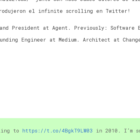
rodujeron el infinite scrolling en Twitter!
and President at Agent. Previously: Software 
unding Engineer at Medium. Architect at Change
lling to
https://t.co/4BgkT9LW03
in 2010. I’m s