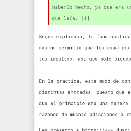
haberlo hecho, ya que era u
que leía. [
1
]
Según explicaba, la funcionalida
más no permitía que los usuarios
tus impulsos, así que solo sigue
En la práctica, este modo de con
distintas entradas, puesto que e
que al principio era una manera 
razones de muchas adicciones a r
Les presento a https://www.dusti