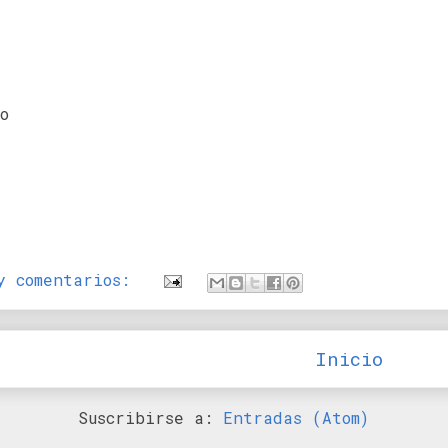
o
y comentarios:
Inicio
Suscribirse a:
Entradas (Atom)