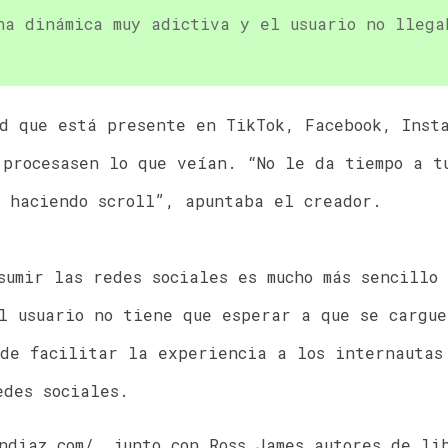
na dinámica muy adictiva y el usuario no llega
d que está presente en TikTok, Facebook, Inst
 procesasen lo que veían. “No le da tiempo a t
s haciendo scroll”, apuntaba el creador.
sumir las redes sociales es mucho más sencillo
l usuario no tiene que esperar a que se cargue
de facilitar la experiencia a los internautas
edes sociales.
ndiaz.com/ junto con Ross James autores de li